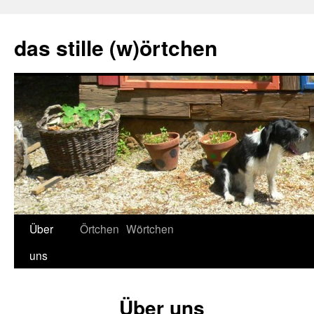
Zum
Inhalt
das stille (w)örtchen
springen
Über
Örtchen
Wörtchen
uns
Über uns