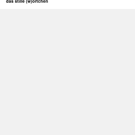
das stille (w)örtchen