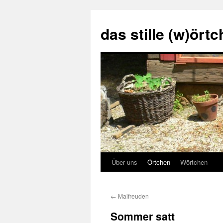
Zum
Inhalt
das stille (w)ört
springen
Über uns
Örtchen
Wörtchen
←
Maifreuden
Sommer satt