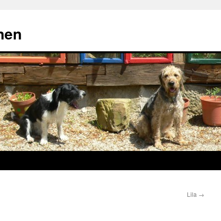
chen
Lila
→